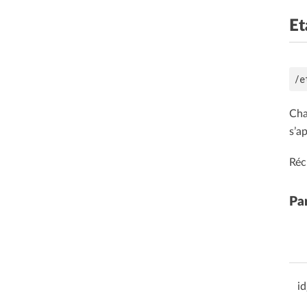
Et
Cha
s’a
Réc
Pa
i