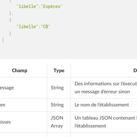
"libelle"
:
"Espèces"
}
,
{
"libelle"
:
"CB"
}
]
Champ
Type
D
Des informations sur l’éxecut
essage
String
un message d’erreur sinon
om
String
Le nom de l’établissement
JSON
Un tableau JSON contenant la
isses
Array
l’établissement