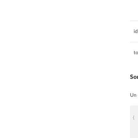
i
t
Sor
Un 
{