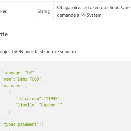
Obligatoire. Le token du client. Une
oken
String
demande à M-System.
tie
objet JSON avec la structure suivante
"message"
:
"OK"
,
"nom"
:
"Démo FOOD"
,
"caisses"
:
[
{
"id_caisse"
:
"11943"
,
"libelle"
:
"Caisse 1"
}
]
,
"types_paiement"
:
[
{