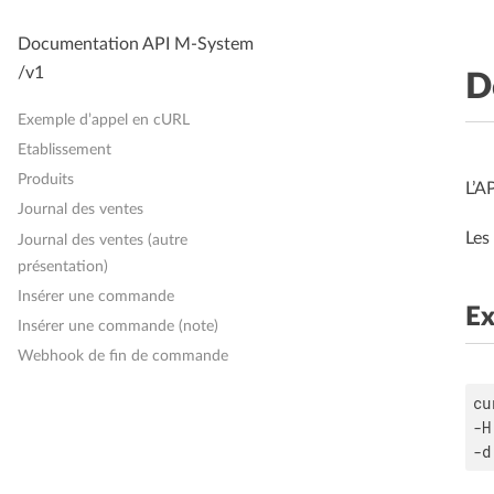
Documentation API M-System
/v1
D
Exemple d’appel en cURL
Etablissement
Produits
L’A
Journal des ventes
Les
Journal des ventes (autre
présentation)
Insérer une commande
Ex
Insérer une commande (note)
Webhook de fin de commande
cu
-H
-d