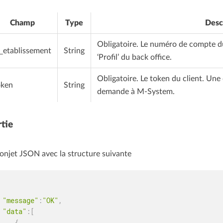
Champ
Type
Desc
Obligatoire. Le numéro de compte du 
d_etablissement
String
‘Profil’ du back office.
Obligatoire. Le token du client. Une
oken
String
demande à M-System.
tie
onjet JSON avec la structure suivante
"message"
:
"OK"
,
"data"
:
[
{