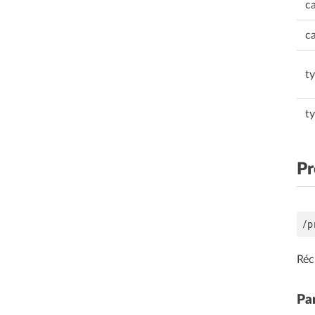
ca
ca
t
t
Pr
Réc
Pa