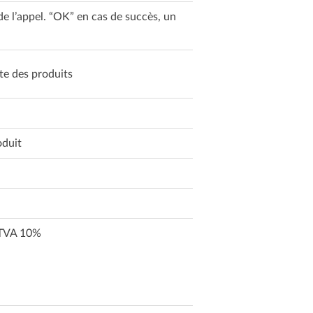
de l’appel. “OK” en cas de succès, un
te des produits
oduit
= TVA 10%