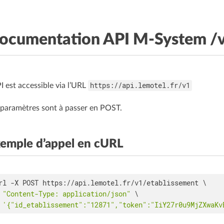
ocumentation API M-System /
https://api.lemotel.fr/v1
PI est accessible via l’URL
 paramètres sont à passer en POST.
emple d’appel en cURL
rl -X POST https://api.lemotel.fr/v1/etablissement \

 
"Content-Type: application/json"
 \

 
'{"id_etablissement":"12871","token":"IiY27r0u9MjZXwaKv