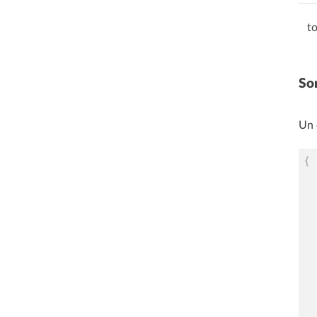
t
Sor
Un 
{