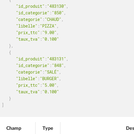
"id_produit"
:
"483130"
,
"id_categorie"
:
"850"
,
"categorie"
:
"CHAUD"
,
"libelle"
:
"PIZZA"
,
"prix_ttc"
:
"9.00"
,
"taux_tva"
:
"0.100"
}
,
{
"id_produit"
:
"483131"
,
"id_categorie"
:
"848"
,
"categorie"
:
"SALÉ"
,
"libelle"
:
"BURGER"
,
"prix_ttc"
:
"5.00"
,
"taux_tva"
:
"0.100"
}
]
Champ
Type
Des